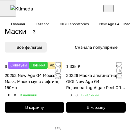
Главная
Каталог
GIGI Laboratories
New Age G4
Мас
Маски
3
Все фильтры
Сначала популярные
Советуем
Новинка
Акция
6 205 ₽
1 335 ₽
20252 New Age G4 Mousse
20226 Маска альгинатная
Mask, Маска мусс лифтинг,
GIGI New Age G4
150мл
Rejuvenating Algae Peel Off
Mask, 30 г
0
0
В наличии
0
0
В наличии
В корзину
В корзину