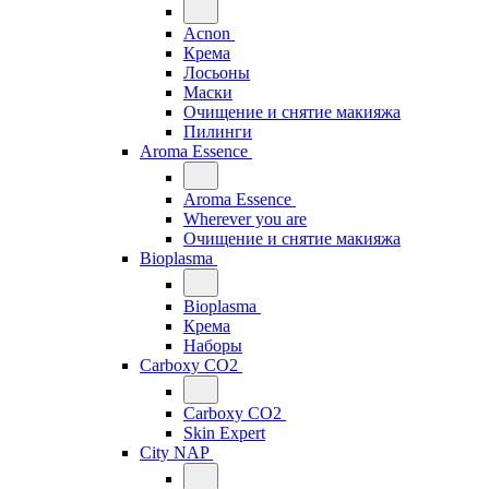
Acnon
Крема
Лосьоны
Маски
Очищение и снятие макияжа
Пилинги
Aroma Essence
Aroma Essence
Wherever you are
Очищение и снятие макияжа
Bioplasma
Bioplasma
Крема
Наборы
Carboxy CO2
Carboxy CO2
Skin Expert
City NAP