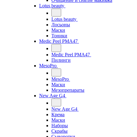
Очищение и снятие макияжа
Lotus beauty
Lotus beauty
Лосьоны
Маски
Тоники
Medic Peel PMA47
Medic Peel PMA47
Пилинги
MesoPro
MesoPro
Маски
Мезопрепараты
New Age G4
New Age G4
Крема
Маски
Наборы
Скрабы
Сыворотки