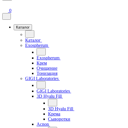
0
Каталог
Каталог
Exospherum
Exospherum
Крем
Очищение
Тонизация
GIGI Laboratories
GIGI Laboratories
3D Hyalu Fill
3D Hyalu Fill
Крема
Сыворотки
Acnon