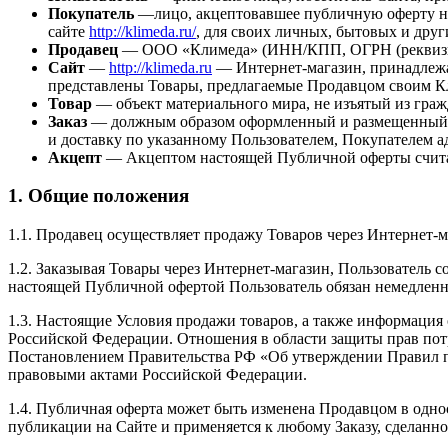
Покупатель
—лицо, акцептовавшее публичную оферту на
сайте
http://klimeda.ru/
, для своих личных, бытовых и дру
Продавец
— ООО «Климеда» (ИНН/КПП, ОГРН (реквизиты)), 
Сайт
—
http://klimeda.ru
— Интернет-магазин, принадлежа
представлены Товары, предлагаемые Продавцом своим Кли
Товар
— объект материального мира, не изъятый из граж
Заказ
— должным образом оформленный и размещенный за
и доставку по указанному Пользователем, Покупателем а
Акцепт
— Акцептом настоящей Публичной оферты считае
1. Общие положения
1.1. Продавец осуществляет продажу Товаров через Интернет-м
1.2. Заказывая Товары через Интернет-магазин, Пользователь 
настоящей Публичной офертой Пользователь обязан немедленн
1.3. Настоящие Условия продажи товаров, а также информация о
Российской Федерации. Отношения в области защиты прав пот
Постановлением Правительства РФ «Об утверждении Правил 
правовыми актами Российской Федерации.
1.4. Публичная оферта может быть изменена Продавцом в одно
публикации на Сайте и применяется к любому Заказу, сделанн