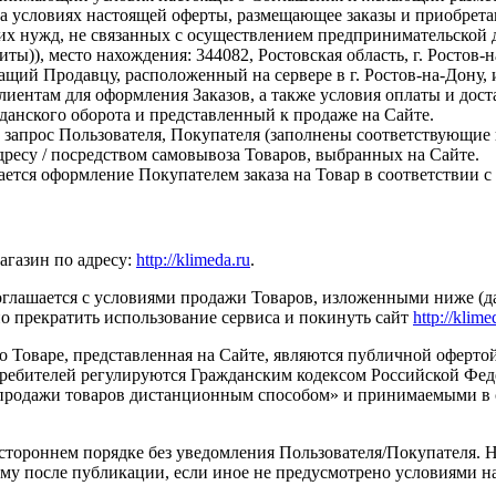
 условиях настоящей оферты, размещающее заказы и приобрет
гих нужд, не связанных с осуществлением предпринимательской 
место нахождения: 344082, Ростовская область, г. Ростов-на-До
щий Продавцу, расположенный на сервере в г. Ростов-на-Дону,
ентам для оформления Заказов, а также условия оплаты и дост
данского оборота и представленный к продаже на Сайте.
прос Пользователя, Покупателя (заполнены соответствующие п
дресу / посредством самовывоза Товаров, выбранных на Сайте.
тся оформление Покупателем заказа на Товар в соответствии 
агазин по адресу:
http://klimeda.ru
.
соглашается с условиями продажи Товаров, изложенными ниже (да
о прекратить использование сервиса и покинуть сайт
http://klime
 Товаре, представленная на Сайте, являются публичной офертой в
ребителей регулируются Гражданским кодексом Российской Феде
продажи товаров дистанционным способом» и принимаемыми в 
стороннем порядке без уведомления Пользователя/Покупателя. Н
ому после публикации, если иное не предусмотрено условиями 