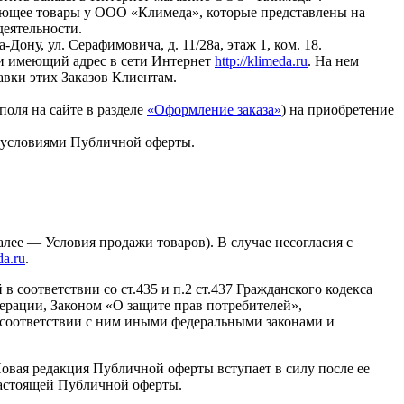
ающее товары у ООО «Климеда», которые представлены на
деятельности.
ну, ул. Серафимовича, д. 11/28а, этаж 1, ком. 18.
 и имеющий адрес в сети Интернет
http://klimeda.ru
. На нем
авки этих Заказов Клиентам.
оля на сайте в разделе
«Оформление заказа»
) на приобретение
с условиями Публичной оферты.
лее — Условия продажи товаров). В случае несогласия с
da.ru
.
 соответствии со ст.435 и п.2 ст.437 Гражданского кодекса
рации, Законом «О защите прав потребителей»,
соответствии с ним иными федеральными законами и
овая редакция Публичной оферты вступает в силу после ее
настоящей Публичной оферты.