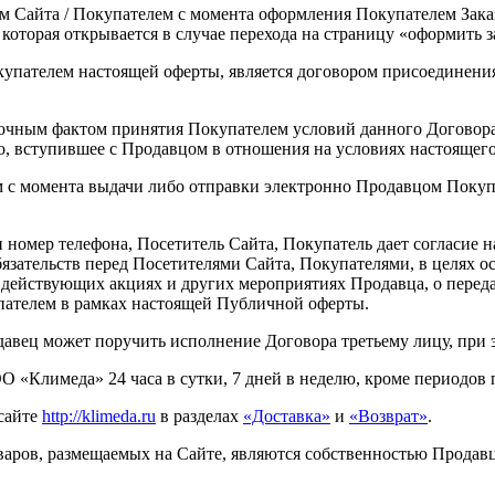
м Сайта / Покупателем с момента оформления Покупателем Заказа
, которая открывается в случае перехода на страницу «оформить з
купателем настоящей оферты, является договором присоединения
орочным фактом принятия Покупателем условий данного Договор
цо, вступившее с Продавцом в отношения на условиях настоящег
 с момента выдачи либо отправки электронно Продавцом Покупа
и номер телефона, Посетитель Сайта, Покупатель дает согласие 
язательств перед Посетителями Сайта, Покупателями, в целях 
действующих акциях и других мероприятиях Продавца, о передач
пателем в рамках настоящей Публичной оферты.
одавец может поручить исполнение Договора третьему лицу, при 
О «Климеда» 24 часа в сутки, 7 дней в неделю, кроме периодов
 сайте
http://klimeda.ru
в разделах
«Доставка»
и
«Возврат»
.
оваров, размещаемых на Сайте, являются собственностью Продав