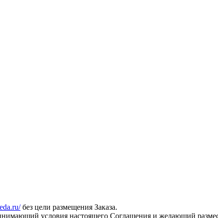
meda.ru/
без цели размещения Заказа.
ринимающий условия настоящего Соглашения и желающий размес