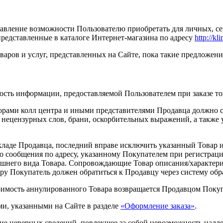
тавление возможности Пользователю приобретать для личных, с
редставленные в каталоге Интернет-магазина по адресу
http://kl
оваров и услуг, представленных на Сайте, пока такие предложен
ность информации, предоставляемой Пользователем при заказе то
торами колл центра и иными представителями Продавца должно 
ецензурных слов, брани, оскорбительных выражений, а также уг
кладе Продавца, последний вправе исключить указанный Товар из
о сообщения по адресу, указанному Покупателем при регистра
нешнего вида Товара. Сопровождающие Товар описания/характе
ру Покупатель должен обратиться к Продавцу через систему обр
тоимость аннулированного Товара возвращается Продавцом Поку
ми, указанными на Сайте в разделе
«Оформление заказа»
.
ение неверных сведений, повлекшее за собой невозможность над