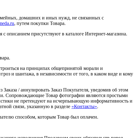
емейных, домашних и иных нужд, не связанных с
imeda.ru
, путем покупки Товара.
ия с описанием присутствуют в каталоге Интернет-магазина.
вара.
строиться на принципах общепринятой морали и
роз и шантажа, в независимости от того, в каком виде и кому
 Заказа / аннулировать Заказ Покупателя, уведомив об этом
ции. Сопровождающие Товар фотографии являются простыми
ристики не претендуют на исчерпывающую информативность и
атной связи, указанную в разделе
«Контакты»
.
пателю способом, которым Товар был оплачен.
лежащего исполнения Продавцом своих обязательств перед