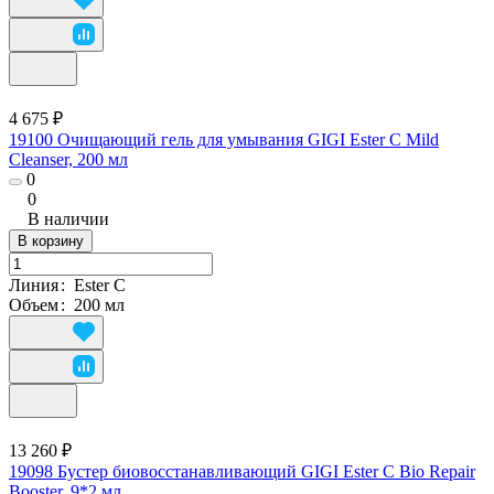
4 675 ₽
19100 Очищающий гель для умывания GIGI Ester C Mild
Cleanser, 200 мл
0
0
В наличии
В корзину
Линия
:
Ester C
Объем
:
200 мл
13 260 ₽
19098 Бустер биовосстанавливающий GIGI Ester C Bio Repair
Booster, 9*2 мл