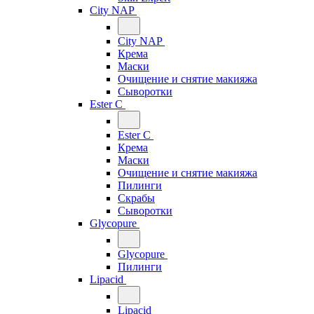
City NAP
City NAP
Крема
Маски
Очищение и снятие макияжа
Сыворотки
Ester C
Ester C
Крема
Маски
Очищение и снятие макияжа
Пилинги
Скрабы
Сыворотки
Glycopure
Glycopure
Пилинги
Lipacid
Lipacid