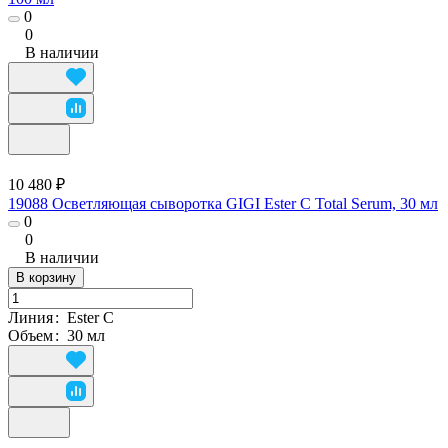
0
0
В наличии
10 480 ₽
19088 Осветляющая сыворотка GIGI Ester C Total Serum, 30 мл
0
0
В наличии
В корзину
Линия
:
Ester C
Объем
:
30 мл