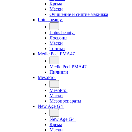
Крема
Маски
Очищение и снятие макияжа
Lotus beauty
Lotus beauty
Лосьоны
Маски
Тоники
Medic Peel PMA47
Medic Peel PMA47
Пилинги
MesoPro
MesoPro
Маски
Мезопрепараты
New Age G4
New Age G4
Крема
Маски