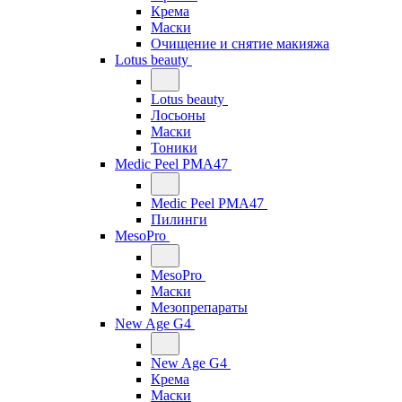
Крема
Маски
Очищение и снятие макияжа
Lotus beauty
Lotus beauty
Лосьоны
Маски
Тоники
Medic Peel PMA47
Medic Peel PMA47
Пилинги
MesoPro
MesoPro
Маски
Мезопрепараты
New Age G4
New Age G4
Крема
Маски