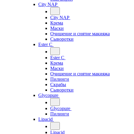
City NAP
City NAP
Крема
Маски
Очищение и снятие макияжа
Сыворотки
Ester C
Ester C
Крема
Маски
Очищение и снятие макияжа
Пилинги
Скрабы
Сыворотки
Glycopure
Glycopure
Пилинги
Lipacid
Lipacid