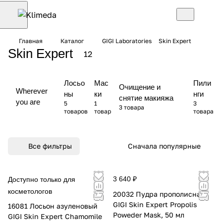
Главная
Каталог
GIGI Laboratories
Skin Expert
Skin Expert
12
Лосьо
Мас
Пили
Очищение и
Wherever
ны
ки
нги
снятие макияжа
you are
5
1
3
3 товара
товаров
товар
товара
Все фильтры
Сначала популярные
3 640 ₽
Доступно только для
косметологов
20032 Пудра прополисная
GIGI Skin Expert Propolis
16081 Лосьон азуленовый
Poweder Mask, 50 мл
GIGI Skin Expert Chamomile