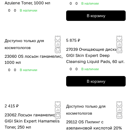
Azulene Toner, 1000 мл
0
0
В наличии
0
0
В наличии
В корзину
5 875 ₽
Доступно только для
косметологов
27039 Очищающие диски
GIGI Skin Expert Deep
23060 OS лосьон гамамелис,
Cleansing Liquid Pads, 60 шт.
1000 мл
0
0
В наличии
0
0
В наличии
В корзину
2 415 ₽
Доступно только для
косметологов
23062 Лосьон гамамелис
GIGI Skin Expert Hamamelis
29112 OS Пилинг с
Toner, 250 мл
азелаиновой кислотой 20%