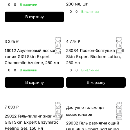
200 мл, шт
0
0
В наличии
0
0
В наличии
В корзину
3 325 ₽
4 775 ₽
16012 Азуленовый лосьон-
23084 Лосьон-болтушка GIGI
тоник GIGI Skin Expert
Skin Expert Bioderm Lotion,
Chamomile Azulene, 250 мл
250 мл
0
0
В наличии
0
0
В наличии
В корзину
В корзину
7 890 ₽
Доступно только для
косметологов
29022 Гель-пилинг энзимный
GIGI Skin Expert Enzymatic
29032 Гель размягчающий
Peeling Gel, 150 мл
GIGI Skin Expert Softening