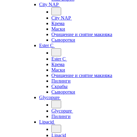
City NAP
City NAP
Крема
Маски
Очищение и снятие макияжа
Сыворотки
Ester C
Ester C
Крема
Маски
Очищение и снятие макияжа
Пилинги
Скрабы
Сыворотки
Glycopure
Glycopure
Пилинги
Lipacid
Lipacid