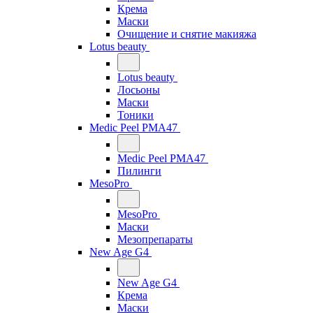
Крема
Маски
Очищение и снятие макияжа
Lotus beauty
Lotus beauty
Лосьоны
Маски
Тоники
Medic Peel PMA47
Medic Peel PMA47
Пилинги
MesoPro
MesoPro
Маски
Мезопрепараты
New Age G4
New Age G4
Крема
Маски