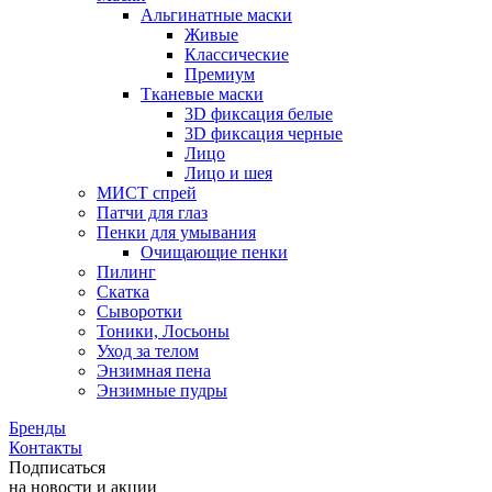
Альгинатные маски
Живые
Классические
Премиум
Тканевые маски
3D фиксация белые
3D фиксация черные
Лицо
Лицо и шея
МИСТ спрей
Патчи для глаз
Пенки для умывания
Очищающие пенки
Пилинг
Скатка
Сыворотки
Тоники, Лосьоны
Уход за телом
Энзимная пена
Энзимные пудры
Бренды
Контакты
Подписаться
на новости и акции