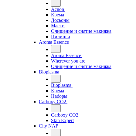
Acnon
Крема
Лосьоны
Маски
Очищение и снятие макияжа
Пилинги
Aroma Essence
Aroma Essence
Wherever you are
Очищение и снятие макияжа
Bioplasma
Bioplasma
Крема
Наборы
Carboxy CO2
Carboxy CO2
Skin Expert
City NAP