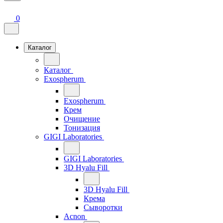
0
Каталог
Каталог
Exospherum
Exospherum
Крем
Очищение
Тонизация
GIGI Laboratories
GIGI Laboratories
3D Hyalu Fill
3D Hyalu Fill
Крема
Сыворотки
Acnon