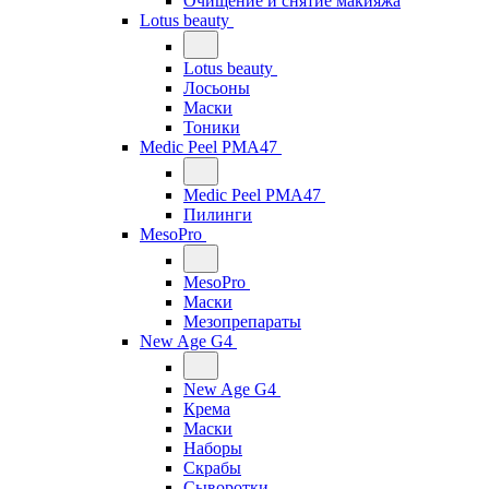
Очищение и снятие макияжа
Lotus beauty
Lotus beauty
Лосьоны
Маски
Тоники
Medic Peel PMA47
Medic Peel PMA47
Пилинги
MesoPro
MesoPro
Маски
Мезопрепараты
New Age G4
New Age G4
Крема
Маски
Наборы
Скрабы
Сыворотки