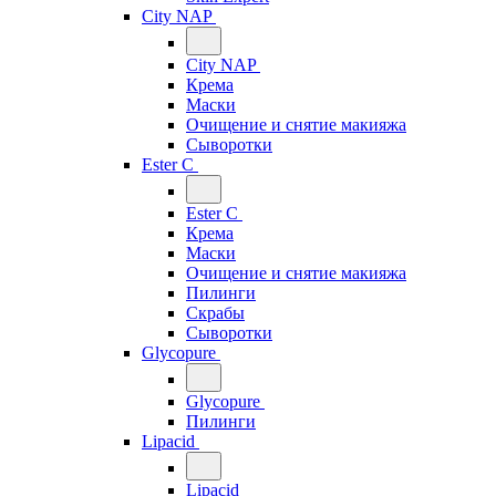
City NAP
City NAP
Крема
Маски
Очищение и снятие макияжа
Сыворотки
Ester C
Ester C
Крема
Маски
Очищение и снятие макияжа
Пилинги
Скрабы
Сыворотки
Glycopure
Glycopure
Пилинги
Lipacid
Lipacid