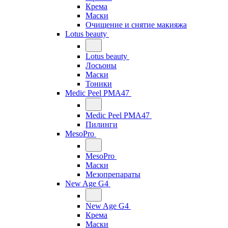
Крема
Маски
Очищение и снятие макияжа
Lotus beauty
Lotus beauty
Лосьоны
Маски
Тоники
Medic Peel PMA47
Medic Peel PMA47
Пилинги
MesoPro
MesoPro
Маски
Мезопрепараты
New Age G4
New Age G4
Крема
Маски