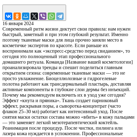
16 января 2024
Современный ритм жизни диктует свои правила: нам нужен
быстрый, заметный и при этом глубокий результат. Именно
поэтому тканевые маски для лица прочно заняли место в
косметичке экспертов по красоте. Если раньше их
воспринимали как «экспресс-средство перед свиданием», то
сегодня это полноценный этап профессионального
домашнего ритуала. Команда [Название вашей косметологии]
проанализировала тренды и спешит поделиться главным
открытием сезона: современные тканевые маски — это не
просто увлажнение. Биоцеллюлозные и гидрогелевые
полотна работают как трансдермальный пластырь, доставляя
активные компоненты в глубокие слои дермы без инъекций.
Почему мы рекомендуем включить их в уход уже сегодня?
Эффект «кнута и пряника». Ткань создает парниковый
эффект, раскрывая поры, а сыворотка-концентрат (часто
флакон 25–30 мл) работает как интенсивный уход. После
снятия маски остатки состава можно «вбить» в кожу пальцами
— это заменяет легкий мезотерапевтический коктейль.
Реанимация после процедур. После чистки, пилинга или
лазера кожа нуждается в успокоении. Профессиональные