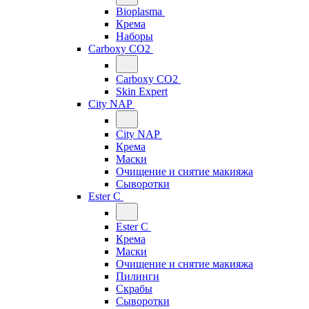
Bioplasma
Крема
Наборы
Carboxy CO2
Carboxy CO2
Skin Expert
City NAP
City NAP
Крема
Маски
Очищение и снятие макияжа
Сыворотки
Ester C
Ester C
Крема
Маски
Очищение и снятие макияжа
Пилинги
Скрабы
Сыворотки