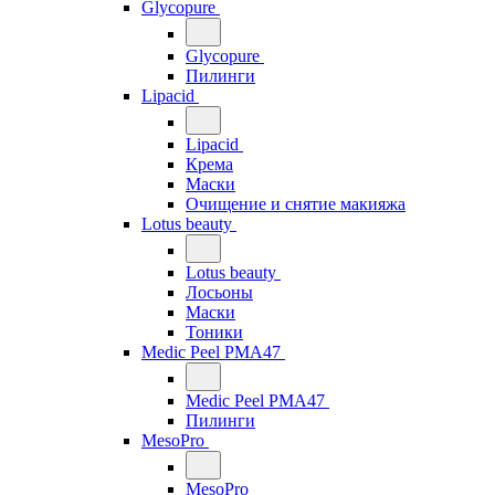
Glycopure
Glycopure
Пилинги
Lipacid
Lipacid
Крема
Маски
Очищение и снятие макияжа
Lotus beauty
Lotus beauty
Лосьоны
Маски
Тоники
Medic Peel PMA47
Medic Peel PMA47
Пилинги
MesoPro
MesoPro