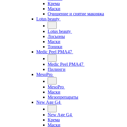
Крема
Маски
Очищение и снятие макияжа
Lotus beauty
Lotus beauty
Лосьоны
Маски
Тоники
Medic Peel PMA47
Medic Peel PMA47
Пилинги
MesoPro
MesoPro
Маски
Мезопрепараты
New Age G4
New Age G4
Крема
Маски