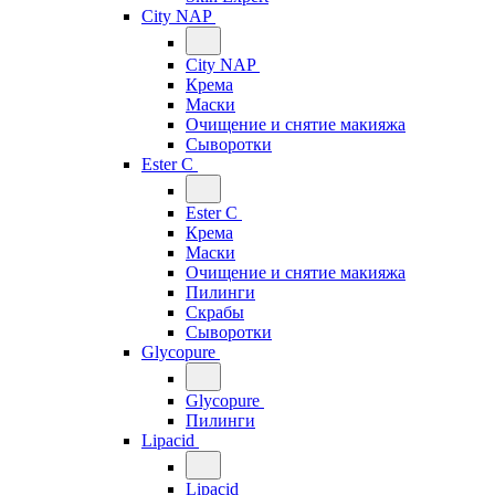
City NAP
City NAP
Крема
Маски
Очищение и снятие макияжа
Сыворотки
Ester C
Ester C
Крема
Маски
Очищение и снятие макияжа
Пилинги
Скрабы
Сыворотки
Glycopure
Glycopure
Пилинги
Lipacid
Lipacid