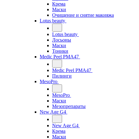
Крема
Маски
Очищение и снятие макияжа
Lotus beauty
Lotus beauty
Лосьоны
Маски
Тоники
Medic Peel PMA47
Medic Peel PMA47
Пилинги
MesoPro
MesoPro
Маски
Мезопрепараты
New Age G4
New Age G4
Крема
Маски