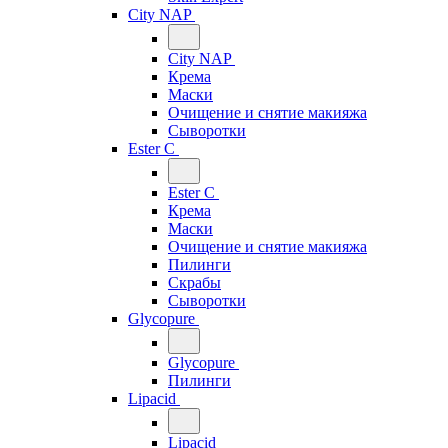
City NAP
City NAP
Крема
Маски
Очищение и снятие макияжа
Сыворотки
Ester C
Ester C
Крема
Маски
Очищение и снятие макияжа
Пилинги
Скрабы
Сыворотки
Glycopure
Glycopure
Пилинги
Lipacid
Lipacid