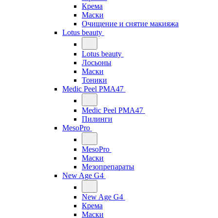
Крема
Маски
Очищение и снятие макияжа
Lotus beauty
Lotus beauty
Лосьоны
Маски
Тоники
Medic Peel PMA47
Medic Peel PMA47
Пилинги
MesoPro
MesoPro
Маски
Мезопрепараты
New Age G4
New Age G4
Крема
Маски