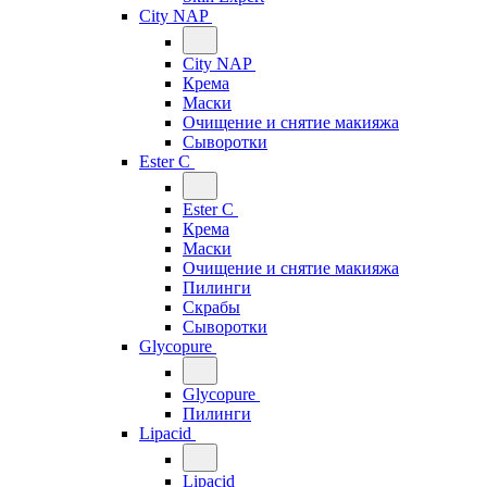
City NAP
City NAP
Крема
Маски
Очищение и снятие макияжа
Сыворотки
Ester C
Ester C
Крема
Маски
Очищение и снятие макияжа
Пилинги
Скрабы
Сыворотки
Glycopure
Glycopure
Пилинги
Lipacid
Lipacid